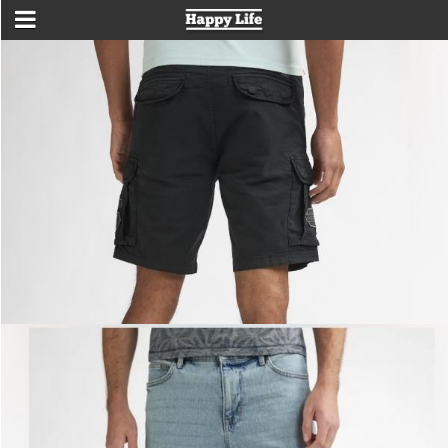
Zoek je een specifiek merk?
Dames/Heren
Categorie
Alle
Alle
Dames
Accessoires
Heren
Cadeaubon
Jeans & Bottoms
Tops en Jassen