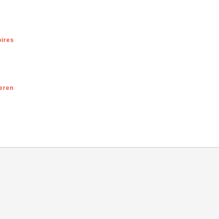
ires
eren