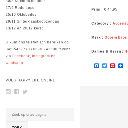
30/8 Kirchroa outdoor
27/9 Rode Loper
Prijs :
€ 44.95
25/10 Oktoberfes
29/11 Sinterklaaskoopzondag
Category :
Accesso
13/12 en 20/12 kerst
Merk :
Goorin Bros
U kunt ons telefonisch bereiken op
045-5457778 / 06-30742680 tevens
Dames & Heren :
H
via
Facebook
,
Instagram
en
whatsapp
.
F
T
P
S
a
w
i
h
c
i
n
a
e
t
t
r
VOLG HAPPY LIFE ONLINE
b
t
e
e
o
e
r
o
r
e
k
s
t
SEARCH
Search this site