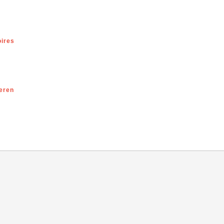
ires
eren