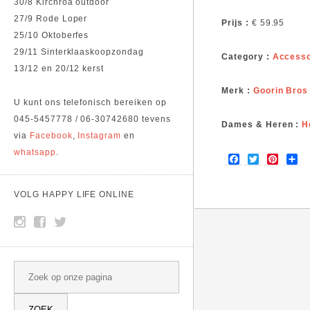
30/8 Kirchroa outdoor
27/9 Rode Loper
Prijs :
€ 59.95
25/10 Oktoberfes
29/11 Sinterklaaskoopzondag
Category :
Accesso
13/12 en 20/12 kerst
Merk :
Goorin Bros
U kunt ons telefonisch bereiken op
045-5457778 / 06-30742680 tevens
Dames & Heren :
H
via
Facebook
,
Instagram
en
whatsapp
.
F
T
P
S
a
w
i
h
c
i
n
a
e
t
t
r
VOLG HAPPY LIFE ONLINE
b
t
e
e
o
e
r
o
r
e
k
s
t
SEARCH
Search this site