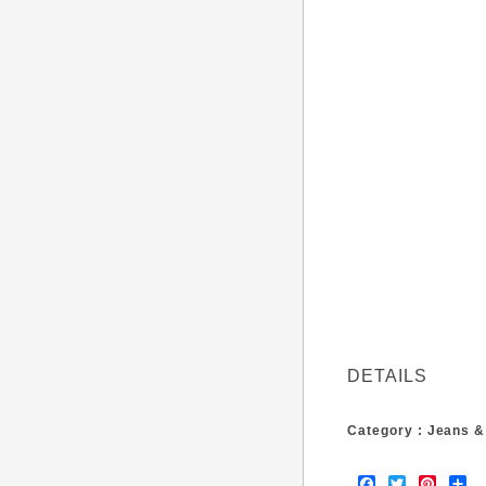
DETAILS
Category : Jeans 
F
T
P
S