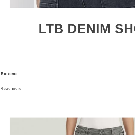
LTB DENIM S
& Bottoms
Read more
ort