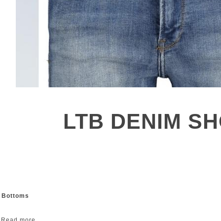
LTB DENIM S
& Bottoms
Read more