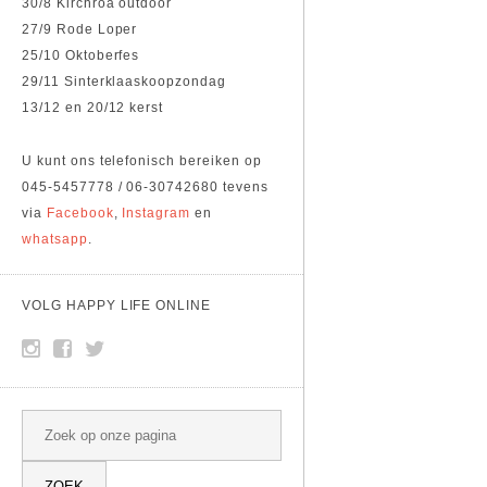
30/8 Kirchroa outdoor
27/9 Rode Loper
25/10 Oktoberfes
29/11 Sinterklaaskoopzondag
13/12 en 20/12 kerst
U kunt ons telefonisch bereiken op
045-5457778 / 06-30742680 tevens
via
Facebook
,
Instagram
en
whatsapp
.
VOLG HAPPY LIFE ONLINE
SEARCH
Search this site