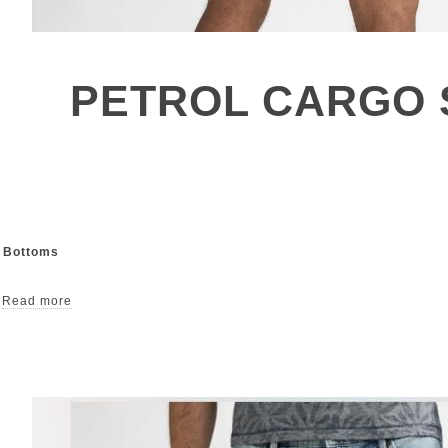
PETROL CARGO
& Bottoms
Read more
short