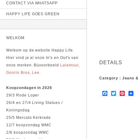
CONTACT VIA WHATSAPP
HAPPY LIFE GOES GREEN
WELKOM
Welkom op de website Happy Life.
Hier vind je al onze In's en Out's van
DETAILS
onze merken. Bijvoorbeeld
Lalamour
,
Goorin Bros
,
Lee
.
Category : Jeans 
Koopzondagen in 2026
F
T
P
S
29/3 Rode Loper
a
w
i
h
about Petrol Cargo 
c
i
n
a
26/4 en 27/4 Living Statues /
e
t
t
r
Koningsdag
b
t
e
e
o
e
r
25/5 Mercato Kerkrade
o
r
e
12/7 koopzondag WMC
k
s
t
2/8 koopzondag WMC