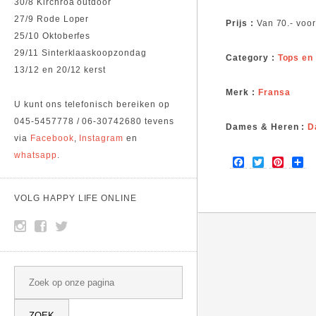
30/8 Kirchroa outdoor
27/9 Rode Loper
Prijs :
Van 70.- voor
25/10 Oktoberfes
29/11 Sinterklaaskoopzondag
Category :
Tops en
13/12 en 20/12 kerst
Merk :
Fransa
U kunt ons telefonisch bereiken op
045-5457778 / 06-30742680 tevens
Dames & Heren :
D
via
Facebook
,
Instagram
en
whatsapp
.
F
T
P
S
a
w
i
h
c
i
n
a
e
t
t
r
VOLG HAPPY LIFE ONLINE
b
t
e
e
o
e
r
o
r
e
k
s
t
SEARCH
Search this site