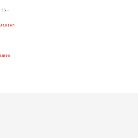
 35.-
 Jassen
ames